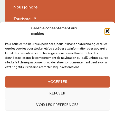
Nous joindre
Tourisme
Gérer le consentement aux
Mon Opinion 🗩
cookies
Pour offrir les meilleures expériences, nous utilisons des technologies telles
que les cookies pour stocker et/ou accéder aux informations des appareils.
Plan du site
Accès rapide
Le fait de consentir à ces technologies nous permettra de traiter des
données telles que le comportement de navigation ou les ID uniques sur ce
Politique de cookies (CA)
site. Le fait de ne pas consentir ou de retirer son consentement peut avoir un
effet négatif sur certaines caractéristiques et fonctions.
Suivez-nous
ACCEPTER
©2026 MRC Montmagny Tous droits réservés.
Conception
Base132
REFUSER
VOIR LES PRÉFÉRENCES
©2026 MRC Montmagny Tous droits réservés.