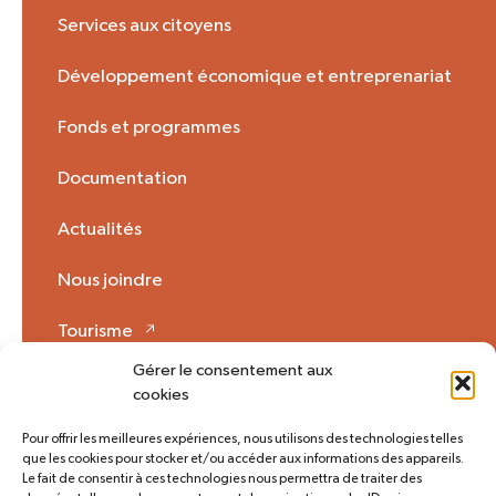
Services aux citoyens
Développement économique et entreprenariat
Fonds et programmes
Documentation
Actualités
Nous joindre
Tourisme
Gérer le consentement aux
Mon Opinion 🗩
cookies
Pour offrir les meilleures expériences, nous utilisons des technologies telles
que les cookies pour stocker et/ou accéder aux informations des appareils.
Plan du site
Accès rapide
Le fait de consentir à ces technologies nous permettra de traiter des