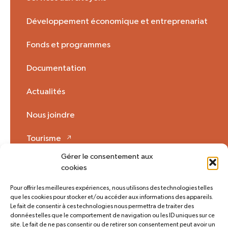
Développement économique et entreprenariat
Fonds et programmes
Documentation
Actualités
Nous joindre
Tourisme
Gérer le consentement aux
Mon Opinion 🗩
cookies
Pour offrir les meilleures expériences, nous utilisons des technologies telles
que les cookies pour stocker et/ou accéder aux informations des appareils.
Plan du site
Accès rapide
Le fait de consentir à ces technologies nous permettra de traiter des
données telles que le comportement de navigation ou les ID uniques sur ce
Politique de cookies (CA)
site. Le fait de ne pas consentir ou de retirer son consentement peut avoir un