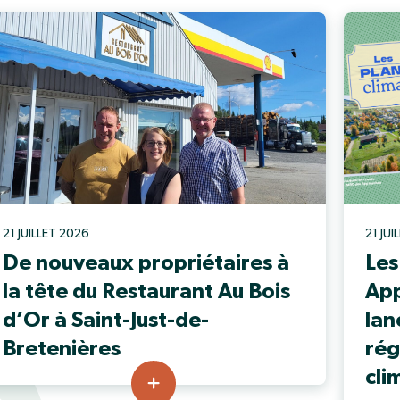
21 JUILLET 2026
21 JU
De nouveaux propriétaires à
Les
la tête du Restaurant Au Bois
App
d’Or à Saint-Just-de-
lan
Bretenières
rég
cli