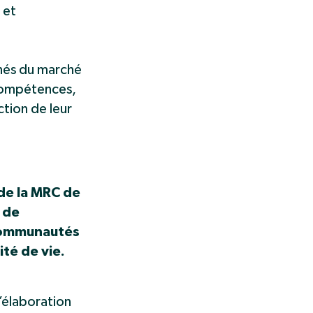
 et
gnés du marché
 compétences,
ction de leur
 de la MRC de
 de
s communautés
té de vie.
’élaboration