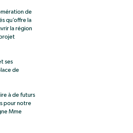
omération de
s qu’offre la
rir la région
projet
t ses
place de
re à de futurs
es pour notre
ligne Mme