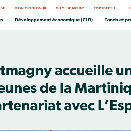
IDE
MON OPINION 🗩
QUOI DE NEUF?
TOP IDÉES ★
es
Développement économique (CLD)
Fonds et p
tmagny accueille u
eunes de la Martini
artenariat avec L’Es