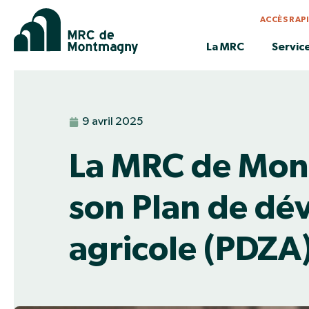
ACCÈS RAP
La MRC
Servic
9 avril 2025
La MRC de Mont
son Plan de dé
agricole (PDZA