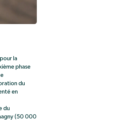
pour la
uxième phase
de
oration du
enté en
e du
tmagny (50 000