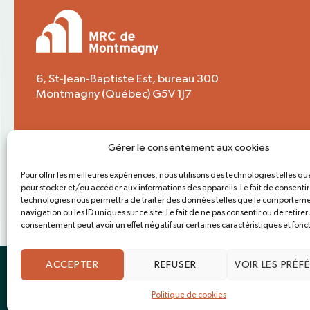
6, St-Jean-Baptiste Est, bureau 300
Montmagny (Québec) G5V 1J7
Soyez informés. Abonnez-vous à l’infolettre
Gérer le consentement aux cookies
!
Pour offrir les meilleures expériences, nous utilisons des technologies telles qu
pour stocker et/ou accéder aux informations des appareils. Le fait de consentir
technologies nous permettra de traiter des données telles que le comportem
navigation ou les ID uniques sur ce site. Le fait de ne pas consentir ou de retirer
consentement peut avoir un effet négatif sur certaines caractéristiques et fonct
SOUMETTRE
©2026 MRC Montmagny Tous droits réservés.
ACCEPTER
REFUSER
VOIR LES PRÉF
Politique de cookies
©2026 MRC Montmagny Tous droits réservés.