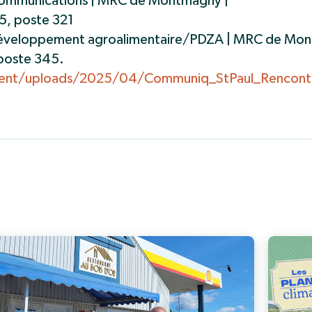
 communications | MRC de Montmagny |
5, poste 321
e développement agroalimentaire/PDZA | MRC de Mo
poste 345.
nt/uploads/2025/04/Communiq_StPaul_Rencont