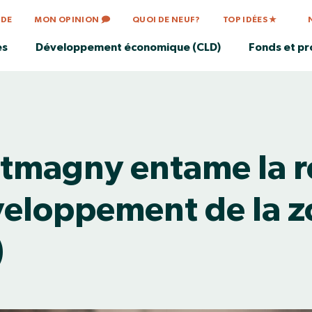
IDE
MON OPINION 🗩
QUOI DE NEUF?
TOP IDÉES ★
es
Développement économique (CLD)
Fonds et p
magny entame la ré
veloppement de la 
)