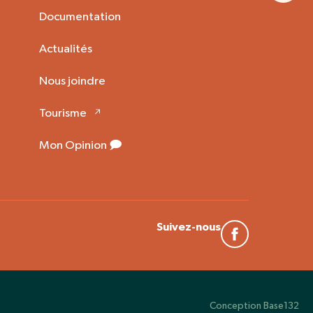
Documentation
Actualités
Nous joindre
Tourisme
Mon Opinion 🗩
Suivez-nous
Conception
Base132
Conception
Base132