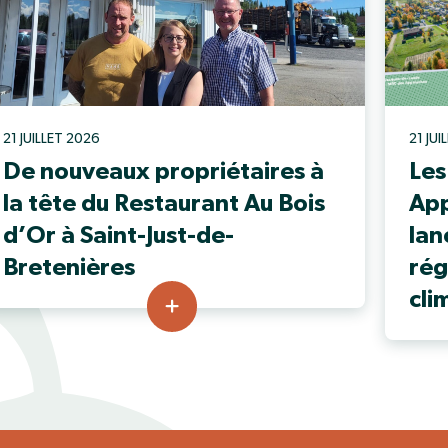
21 JUILLET 2026
21 JU
De nouveaux propriétaires à
Les
la tête du Restaurant Au Bois
App
d’Or à Saint-Just-de-
lan
Bretenières
rég
cli