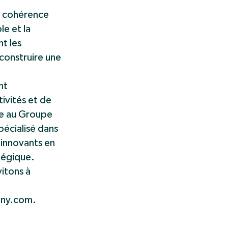
ne cohérence
le et la
t les
construire une
nt
ivités et de
me au Groupe
pécialisé dans
 innovants en
tégique.
vitons à
ny.com
.