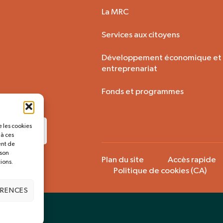
La MRC
Services aux citoyens
Développement économique et
entreprenariat
Fonds et programmes
e les cookies
 à ces
ent de
 son
Plan du site
Accès rapide
ions.
Politique de cookies (CA)
ÉRENCES