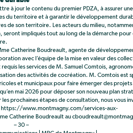
le durable
ettre à jour le contenu du premier PDZA, à assurer u
es du territoire et à garantir le développement durab
res de son territoire. Les acteurs du milieu, notammen
, seront impliqués tout au long de la démarche pour 
re.
de Mme Catherine Boudreault, agente de développeme
ration avec l’équipe de la mise en valeur des collect
 requis les services de M. Samuel Comtois, agrono
isation des activités de cocréation. M. Comtois est s
ricoles et municipaux pour faire émerger des projets
qu’en mai 2026 pour déposer son nouveau plan stra
 les prochaines étapes de consultation, nous vous in
au https://www.montmagny.com/services-aux-
e Catherine Boudreault au
cboudreault@montmag
– 30 –