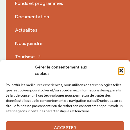
Fonds et programmes
Documentation
Actualités
Nous joindre
Tourisme
Gérer le consentement aux
Mon Opinion 🗩
cookies
Pour offrir les meilleures expériences, nous utilisons des technologies telles
que les cookies pour stocker et/ou accéder aux informations des appareils.
Plan du site
Accès rapide
Le fait de consentir à ces technologies nous permettra de traiter des
données telles que le comportement de navigation ou les ID uniques sur ce
Politique de cookies (CA)
site. Le fait de ne pas consentir ou de retirer son consentement peut avoir un
effet négatif sur certaines caractéristiques et fonctions.
Suivez-nous
ACCEPTER