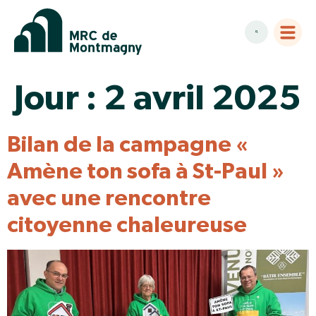
Jour :
2 avril 2025
Bilan de la campagne «
Amène ton sofa à St-Paul »
avec une rencontre
citoyenne chaleureuse