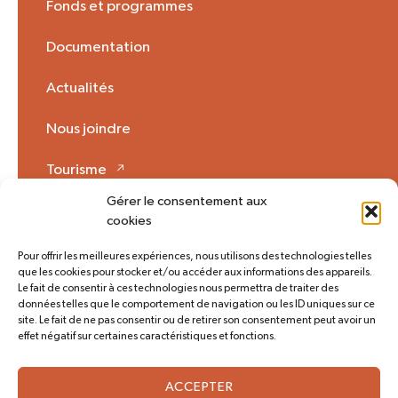
Fonds et programmes
Documentation
Actualités
Nous joindre
Tourisme
Gérer le consentement aux
Mon Opinion 🗩
cookies
Pour offrir les meilleures expériences, nous utilisons des technologies telles
que les cookies pour stocker et/ou accéder aux informations des appareils.
Plan du site
Accès rapide
Le fait de consentir à ces technologies nous permettra de traiter des
données telles que le comportement de navigation ou les ID uniques sur ce
Politique de cookies (CA)
site. Le fait de ne pas consentir ou de retirer son consentement peut avoir un
effet négatif sur certaines caractéristiques et fonctions.
Suivez-nous
ACCEPTER
©2026 MRC Montmagny Tous droits réservés.