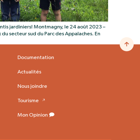
tis jardiniers! Montmagny, le 24 août 2023 –
x du secteur sud du Parc des Appalaches. En
Documentation
Actualités
Nous joindre
Tourisme
Mon Opinion 🗩