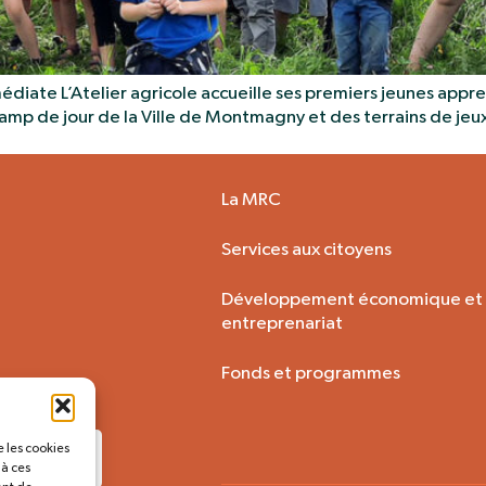
ate L’Atelier agricole accueille ses premiers jeunes appren
camp de jour de la Ville de Montmagny et des terrains de jeu
La MRC
Services aux citoyens
Développement économique et
entreprenariat
Fonds et programmes
e les cookies
 à ces