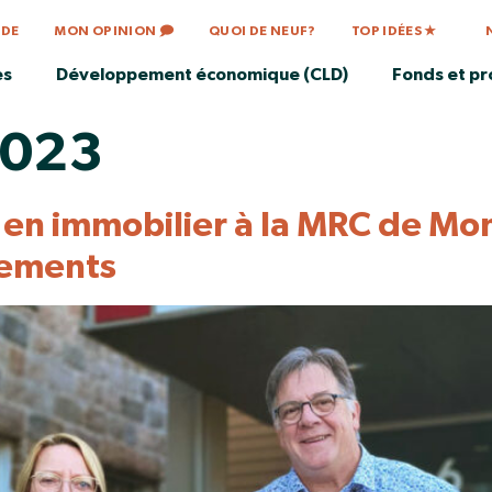
IDE
MON OPINION 🗩
QUOI DE NEUF?
TOP IDÉES ★
es
Développement économique (CLD)
Fonds et p
2023
en immobilier à la MRC de Mon
ogements