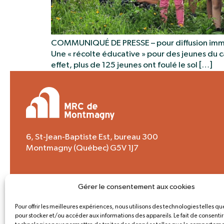
COMMUNIQUÉ DE PRESSE – pour diffusion immédi
Une « récolte éducative » pour des jeunes du 
effet, plus de 125 jeunes ont foulé le sol […]
6, St-Jean-Baptiste Est, bureau 300
Montmagny (Québec) G5V 1J7
Soyez informés. Abonnez-vous à l’infolettre
Gérer le consentement aux cookies
!
Pour offrir les meilleures expériences, nous utilisons des technologies telles qu
pour stocker et/ou accéder aux informations des appareils. Le fait de consentir