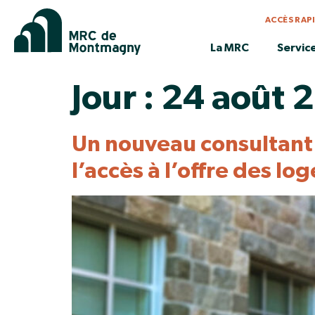
ACCÈS RAP
La MRC
Servic
Jour :
24 août 
Un nouveau consultant 
l’accès à l’offre des l